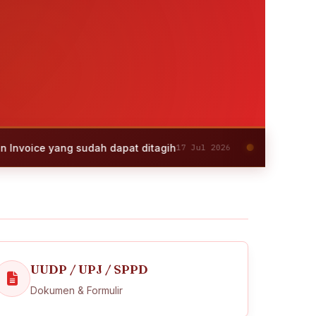
yang sudah dapat ditagih
Upload Ja
17 Jul 2026
INFO
UUDP / UPJ / SPPD
Dokumen & Formulir