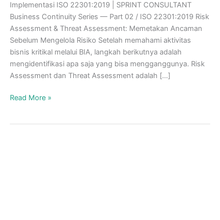
Implementasi ISO 22301:2019 | SPRINT CONSULTANT
Business Continuity Series — Part 02 / ISO 22301:2019 Risk
Assessment & Threat Assessment: Memetakan Ancaman
Sebelum Mengelola Risiko Setelah memahami aktivitas
bisnis kritikal melalui BIA, langkah berikutnya adalah
mengidentifikasi apa saja yang bisa mengganggunya. Risk
Assessment dan Threat Assessment adalah […]
Proses
Read More »
Business
Impact
Analysis
–
Part
2