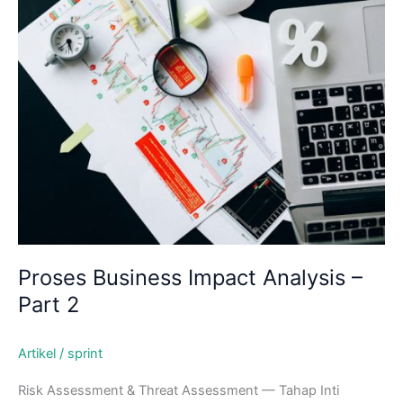
Skip
to
content
Proses Business Impact Analysis –
Part 2
Artikel
/
sprint
Risk Assessment & Threat Assessment — Tahap Inti