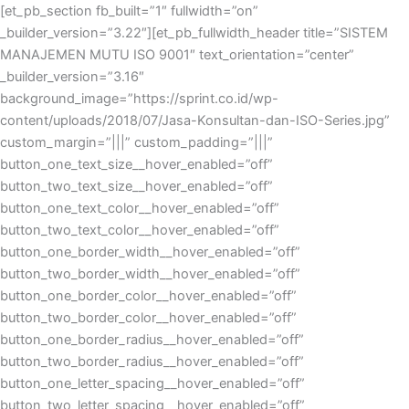
Skip
[et_pb_section fb_built=”1″ fullwidth=”on”
to
_builder_version=”3.22″][et_pb_fullwidth_header title=”SISTEM
content
MANAJEMEN MUTU ISO 9001″ text_orientation=”center”
_builder_version=”3.16″
background_image=”https://sprint.co.id/wp-
content/uploads/2018/07/Jasa-Konsultan-dan-ISO-Series.jpg”
custom_margin=”|||” custom_padding=”|||”
button_one_text_size__hover_enabled=”off”
button_two_text_size__hover_enabled=”off”
button_one_text_color__hover_enabled=”off”
button_two_text_color__hover_enabled=”off”
button_one_border_width__hover_enabled=”off”
button_two_border_width__hover_enabled=”off”
button_one_border_color__hover_enabled=”off”
button_two_border_color__hover_enabled=”off”
button_one_border_radius__hover_enabled=”off”
button_two_border_radius__hover_enabled=”off”
button_one_letter_spacing__hover_enabled=”off”
button_two_letter_spacing__hover_enabled=”off”