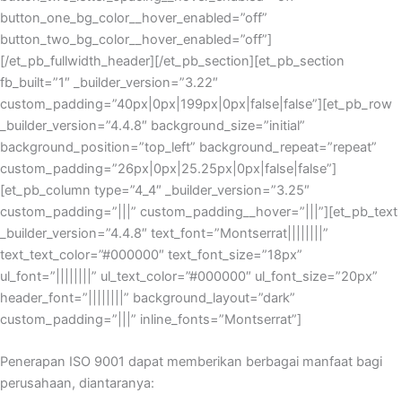
button_one_bg_color__hover_enabled=”off”
button_two_bg_color__hover_enabled=”off”]
[/et_pb_fullwidth_header][/et_pb_section][et_pb_section
fb_built=”1″ _builder_version=”3.22″
custom_padding=”40px|0px|199px|0px|false|false”][et_pb_row
_builder_version=”4.4.8″ background_size=”initial”
background_position=”top_left” background_repeat=”repeat”
custom_padding=”26px|0px|25.25px|0px|false|false”]
[et_pb_column type=”4_4″ _builder_version=”3.25″
custom_padding=”|||” custom_padding__hover=”|||”][et_pb_text
_builder_version=”4.4.8″ text_font=”Montserrat||||||||”
text_text_color=”#000000″ text_font_size=”18px”
ul_font=”||||||||” ul_text_color=”#000000″ ul_font_size=”20px”
header_font=”||||||||” background_layout=”dark”
custom_padding=”|||” inline_fonts=”Montserrat”]
Penerapan ISO 9001 dapat memberikan berbagai manfaat bagi
perusahaan, diantaranya: