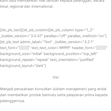
kami bisa memberikan nilai tambah kepada pelanggan, secara
lokal, regional dan international.
[/et_pb_text][/et_pb_column][et_pb_column type=”1_2″
_builder_version=”3.0.47″ parallax=”off” parallax_method=”on”]
[et_pb_text admin_label=”Text” _builder_version=”3.2.1″
text_font=”||||||||” text_text_color=”#ffffff” header_font=”||||||||”
background_size=”initial” background_position=”top_left”
background_repeat=”repeat” text_orientation=”justified”
background_layout=”dark”]
Visi
Menjadi perusahaan konsultan (sistem manajemen) yang andal
dan memberikan produk bermutu serta pelayanan prima kepada
pelanggannya.