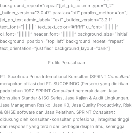
background_repeat=”repeat”][et_pb_column type=”1_2″
_builder_version=”3.0.47″ parallax=”off” parallax_method=”on”]
[et_pb_text admin_label=”Text” _builder_version=”3.2.1″
text_font=”||||||||” text_text_color=”#ffffff” ul_font=”||||||||”
ol_font=”||||||||” header_font=”||||||||” background_size=”initial”
background_position=”top_left” background_repeat=”repeat”
text_orientation=”justified” background_layout=”dark”]
Profile Perusahaan
PT. Sucofindo Prima International Konsultan (SPRINT
Consultant
merupakan afiliasi dari PT. SUCOFINDO (Persero) yang didirikan
pada tahun 1997. SPRINT
Consultant
bergerak dalam Jasa
Konsultan Standar & ISO Series, Jasa Kajian & Audit Lingkungan,
Jasa Managemen Resiko, Jasa K3, Jasa Quality Productivity, Risk
& QHSE software dan Jasa Pelatihan. SPRINT
Consultant
didukung oleh konsultan-konsultan profesional, integritas tinggi
dan responsif yang terdiri dari berbagai disiplin ilmu, sehingga