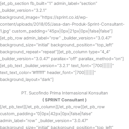
Skip
[et_pb_section fb_built=”1″ admin_label=”section”
to
_builder_version=”3.2.1″
content
background_image=”https://sprint.co.id/wp-
content/uploads/2018/05/Jasa-dan-Produk-Sprint-Consultant-
1.jpg” custom_padding=”45px|0px|21px|0px|false|false”]
[et_pb_row admin_label=”row” _builder_version=”3.0.47″
background_size=”initial” background_position=”top_left”
background_repeat=”repeat”][et_pb_column type=”4_4″
_builder_version=”3.0.47″ parallax=”off” parallax_method=”on”]
[et_pb_text _builder_version=”3.2.1″ text_font=”|700|||||||”
text_text_color=”#ffffff” header_font=”|700|||||||”
background_layout=”dark”]
PT. Sucofindo Prima Internasional Konsultan
( SPRINT Consultant )
[/et_pb_text][/et_pb_column][/et_pb_row][et_pb_row
custom_padding=”0|0px|42px|0px|false|false”
admin_label=”row” _builder_version=”3.0.47″
background_size=”initial” background_position=”top_left”