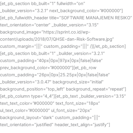
Skip
[et_pb_section bb_built=”1″ fullwidth=”on”
to
_builder_version=”3.2.1″ next_background_color=”#000000″]
content
[et_pb_fullwidth_header title=”SOFTWARE MANAJEMEN RESIKO”
text_orientation=”center” _builder_version=”3.15″
background_image=”https://sprint.co.id/wp-
content/uploads/2018/07/QHSE-dan-Risk-Software.jpg”
custom_margin=”|||” custom_padding=”|||” /][/et_pb_section]
[et_pb_section bb_built=”1″ _builder_version=”3.2.1″
custom_padding=”40px|0px|97px|0px|false|false”
prev_background_color=”#000000″][et_pb_row
custom_padding=”26px|0px|25.25px|0px|false|false”
_builder_version=”3.0.47″ background_size=”initial”
background_position=”top_left” background_repeat=”repeat”]
[et_pb_column type=”4_4″][et_pb_text _builder_version=”3.15″
text_text_color=”#000000″ text_font_size=”18px”
ul_text_color=”#000000″ ul_font_size=”20px”
background_layout=”dark” custom_padding=”|||”
text_orientation=”justified” header_text_align=”justify”]