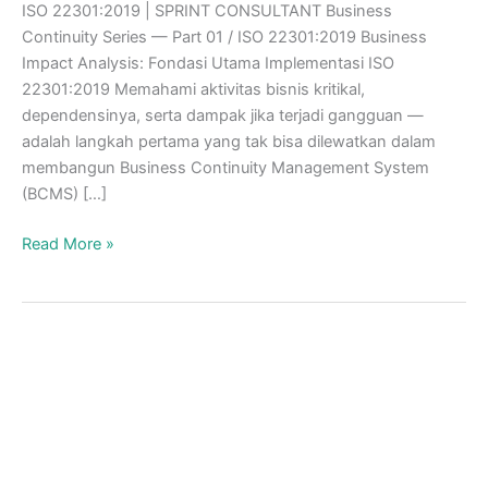
ISO 22301:2019 | SPRINT CONSULTANT Business
Continuity Series — Part 01 / ISO 22301:2019 Business
Impact Analysis: Fondasi Utama Implementasi ISO
22301:2019 Memahami aktivitas bisnis kritikal,
dependensinya, serta dampak jika terjadi gangguan —
adalah langkah pertama yang tak bisa dilewatkan dalam
membangun Business Continuity Management System
(BCMS) […]
Proses
Read More »
Business
Impact
Analysis
–
Part
1