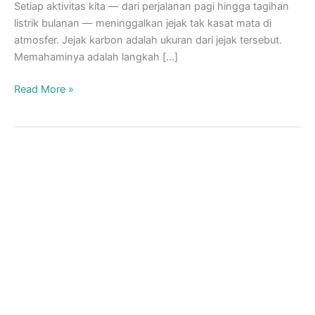
Setiap aktivitas kita — dari perjalanan pagi hingga tagihan
listrik bulanan — meninggalkan jejak tak kasat mata di
atmosfer. Jejak karbon adalah ukuran dari jejak tersebut.
Memahaminya adalah langkah […]
Apa
Read More »
itu
jejak
karbon?