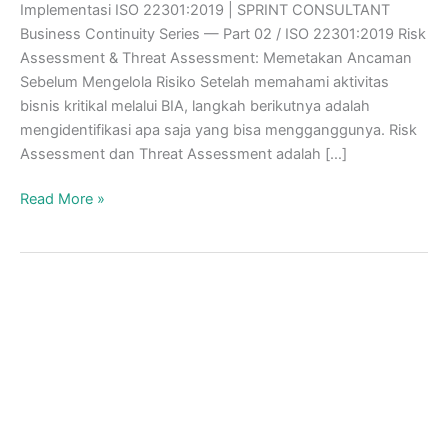
Implementasi ISO 22301:2019 | SPRINT CONSULTANT
Business Continuity Series — Part 02 / ISO 22301:2019 Risk
Assessment & Threat Assessment: Memetakan Ancaman
Sebelum Mengelola Risiko Setelah memahami aktivitas
bisnis kritikal melalui BIA, langkah berikutnya adalah
mengidentifikasi apa saja yang bisa mengganggunya. Risk
Assessment dan Threat Assessment adalah […]
Proses
Read More »
Business
Impact
Analysis
–
Part
2