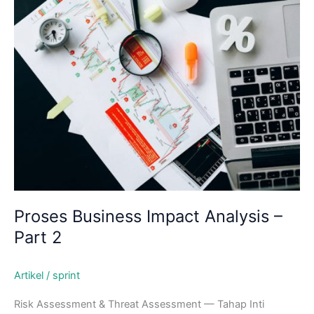
Skip
to
content
Proses Business Impact Analysis –
Part 2
Artikel
/
sprint
Risk Assessment & Threat Assessment — Tahap Inti