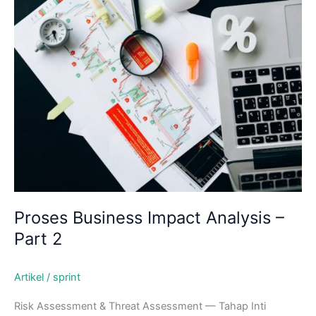
Skip
to
content
Proses Business Impact Analysis –
Part 2
Artikel
/
sprint
Risk Assessment & Threat Assessment — Tahap Inti