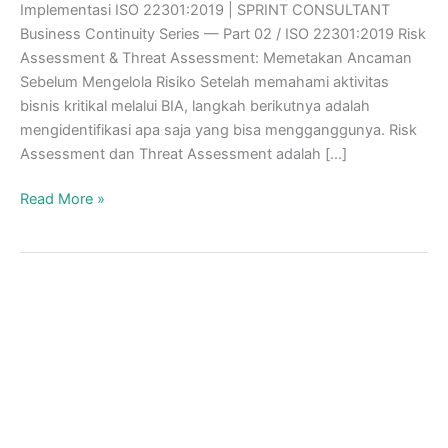
Implementasi ISO 22301:2019 | SPRINT CONSULTANT
Business Continuity Series — Part 02 / ISO 22301:2019 Risk
Assessment & Threat Assessment: Memetakan Ancaman
Sebelum Mengelola Risiko Setelah memahami aktivitas
bisnis kritikal melalui BIA, langkah berikutnya adalah
mengidentifikasi apa saja yang bisa mengganggunya. Risk
Assessment dan Threat Assessment adalah […]
Proses
Read More »
Business
Impact
Analysis
–
Part
2